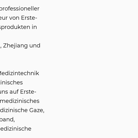
professioneller
eur von Erste-
sprodukten in
, Zhejiang und
Medizintechnik
inisches
ns auf Erste-
 medizinisches
dizinische Gaze,
band,
edizinische