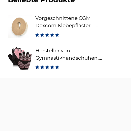
Vorgeschnittene CGM
Dexcom Klebepflaster –
wasserdichte Sensor-
Fixierungspflaster
Hersteller von
Gymnastikhandschuhen,
fingerlose
Trainingshandschuhe für
Gewichtheben,
atmungsaktive
Fitnesshandschuhe für
Training und Sport