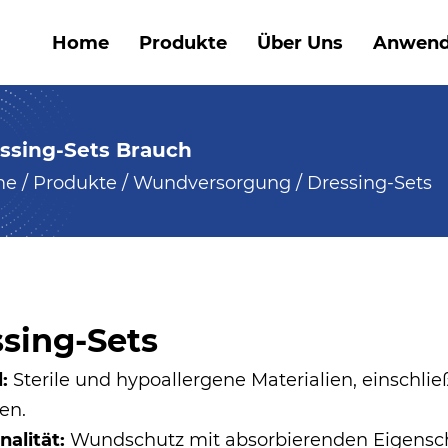
Home
Produkte
Über Uns
Anwen
ssing-Sets Brauch
me
/
Produkte
/
Wundversorgung
/
Dressing-Sets
sing-Sets
l:
Sterile und hypoallergene Materialien, einschli
en.
nalität:
Wundschutz mit absorbierenden Eigenscha