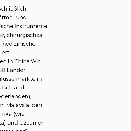
chließlich
Wärme- und
ische Instrumente
er, chirurgisches
 medizinische
ert.
en In China
.Wir
60 Länder
hlüsselmärkte in
utschland,
derlanden),
n, Malaysia, den
frika (wie
ika) und Ozeanien