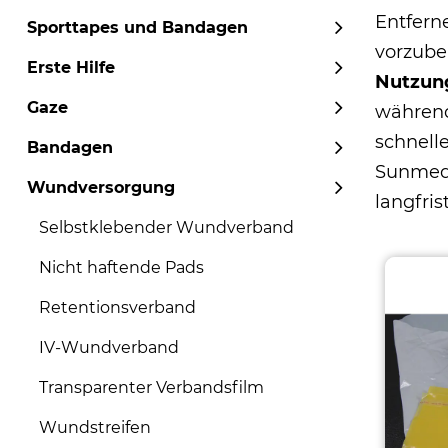
Entferne
Sporttapes und Bandagen
vorzube
Erste Hilfe
Nutzun
Gaze
während
schnell
Bandagen
Sunmed
Wundversorgung
langfri
Selbstklebender Wundverband
Nicht haftende Pads
Retentionsverband
IV-Wundverband
Transparenter Verbandsfilm
Wundstreifen