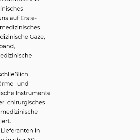
inisches
ns auf Erste-
 medizinisches
dizinische Gaze,
band,
edizinische
chließlich
Wärme- und
ische Instrumente
er, chirurgisches
 medizinische
ert.
Lieferanten In