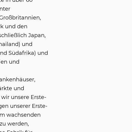
e in über 60
nter
Großbritannien,
rk und den
chließlich Japan,
hailand) und
und Südafrika) und
lien und
ankenhäuser,
ärkte und
wir unsere Erste-
gen unserer Erste-
dem wachsenden
 zu werden,