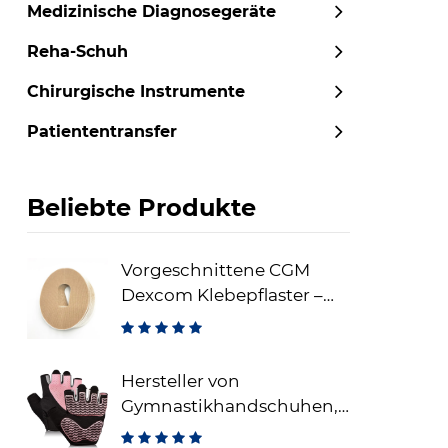
Medizinische Diagnosegeräte
Reha-Schuh
Chirurgische Instrumente
Patiententransfer
Beliebte Produkte
Vorgeschnittene CGM
Dexcom Klebepflaster –
wasserdichte Sensor-
Fixierungspflaster
Hersteller von
Gymnastikhandschuhen,
fingerlose