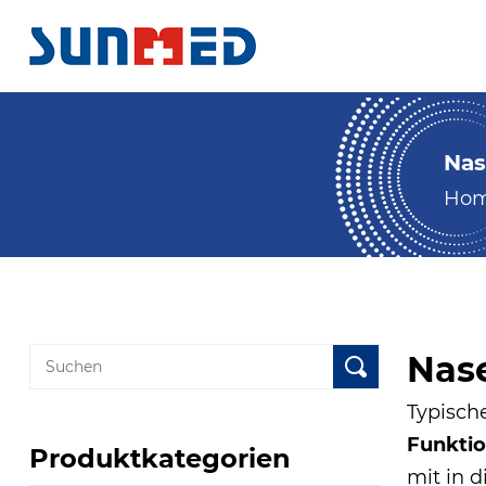
Nas
Ho
Nas
Typisch
Funkti
Produktkategorien
mit in 