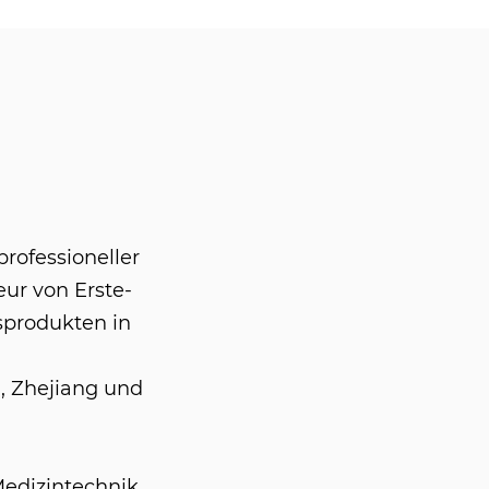
professioneller
eur von Erste-
sprodukten in
, Zhejiang und
Medizintechnik