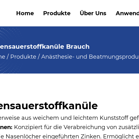
Home
Produkte
Über Uns
Anwen
ensauerstoffkanüle Brauch
me
/
Produkte
/
Anästhesie- und Beatmungsprodu
ensauerstoffkanüle
erweise aus weichem und leichtem Kunststoff gefe
onen:
Konzipiert für die Verabreichung von zusätz
die Nasenlöcher eingeführten Zinken. Ermöglicht ei