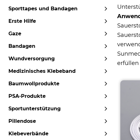
Unterst
Sporttapes und Bandagen
Anwen
Erste Hilfe
Sauerst
Gaze
Sauerst
verwend
Bandagen
Sunmed
Wundversorgung
erfülle
Medizinisches Klebeband
Baumwollprodukte
PSA-Produkte
Sportunterstützung
Pillendose
Klebeverbände