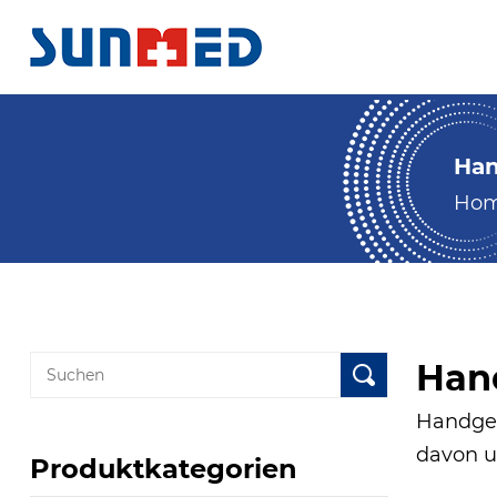
Han
Ho
Han
Handgel
davon u
Produktkategorien