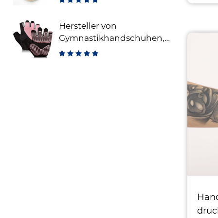
Fixierungspflaster
Hersteller von
Gymnastikhandschuhen,
fingerlose
Trainingshandschuhe für
Gewichtheben,
atmungsaktive
Fitnesshandschuhe für
Training und Sport
Han
druc