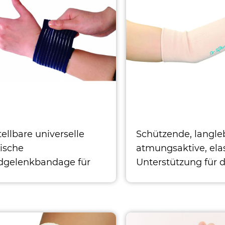
tellbare universelle
Schützende, langle
tische
atmungsaktive, ela
gelenkbandage für
Unterstützung für 
 Körperteile
Ellenbogen