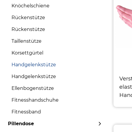
Knöchelschiene
Rückenstütze
Rückenstütze
Taillenstütze
Korsettgürtel
Handgelenkstütze
Handgelenkstütze
Vers
elas
Ellenbogenstütze
Hand
Fitnesshandschuhe
alle
Fitnessband
Pillendose