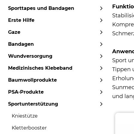
Funktio
Sporttapes und Bandagen
Stabilis
Erste Hilfe
Kompres
Gaze
Schmerz
Bandagen
Anwend
Wundversorgung
Sport u
Medizinisches Klebeband
Tippen 
Erholun
Baumwollprodukte
Sunmed
PSA-Produkte
und lan
Sportunterstützung
Kniestütze
Kletterbooster