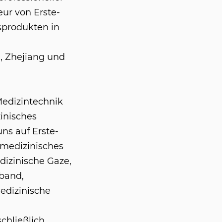
eur von Erste-
sprodukten in
, Zhejiang und
Medizintechnik
inisches
ns auf Erste-
 medizinisches
dizinische Gaze,
band,
edizinische
chließlich