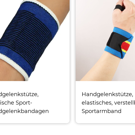
gelenkstütze,
Handgelenkstütze,
tische Sport-
elastisches, verstel
dgelenkbandagen
Sportarmband