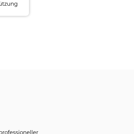
tützung
professioneller