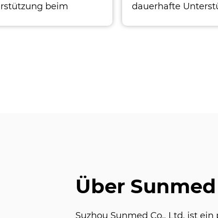
rstützung beim
dauerhafte Unters
ichtheben
für verbessertes
Gewichtheben und
Powerlifting
Über Sunmed
Suzhou Sunmed Co., Ltd. ist ein 