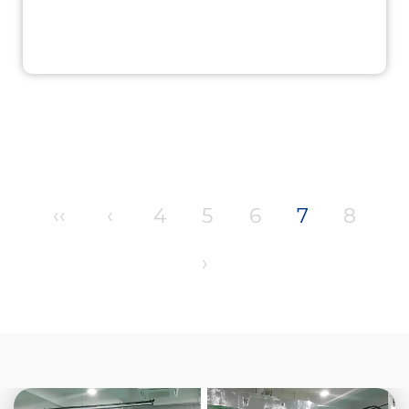
‹‹
‹
4
5
6
7
8
›