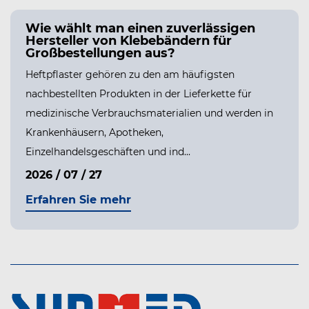
en Sie einen
Wie wählt m
oidverband sicher entfernen,
Hersteller v
 Haut zu verletzen?
Großbestell
warum Hydrokolloidverbände so gut
Heftpflaster geh
kolloidverbände sollen eine starke,
nachbestellten Pr
ichtung über einer Wunde bilden, und
medizinische Ver
tung ist der einzige Grund, warum sie
Krankenhäusern,
Einzelhandelsgesc
 05
2026 / 07 / 27
ie mehr
Erfahren Sie 